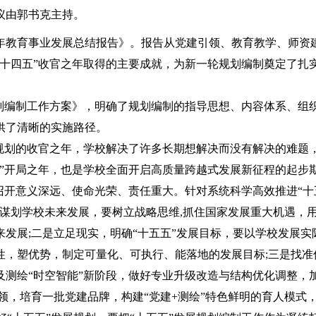
议由郭书克主持。
年教育事业发展总结报告》。报告从党建引领、教育教学、师资
十四五”收官之年取得的主要成就，为新一轮规划编制奠定了扎
编制工作方案》，明确了规划编制的指导思想、内容体系、组
供了清晰的实施路径。
规划的收官之年，学校解决了许多长期想解决而没有解决的难题
五五”开局之年，也是学校全面开启高质量跨越式发展新征程的起步
召开意义深远、使命光荣、责任重大。针对系统科学高效推进“十
谋划学校未来发展，要树立战略思维,抓住国家发展重大机遇，
发展;二是立足现实，明确“十五五”发展目标，要以学校发展实
性，塑优势，制定可量化、可执行、能落地的发展目标;三是找准
测绘“时空智能”新阶段，做好专业升级改造与结构优化调整，
领，培育一批党建品牌，构建“党建+测绘”特色鲜明的育人模式