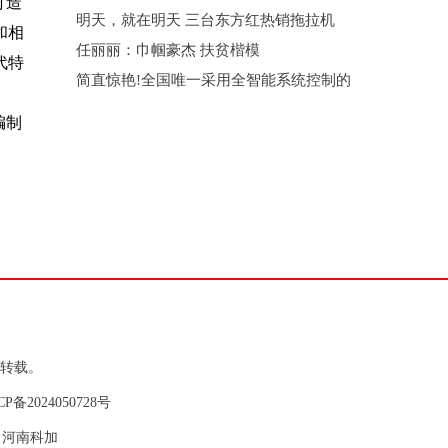
打造
明天，就在明天 三台东方红热销拖拉机
和相
任丽丽：巾帼豪杰 扶贫楷模
代特
简直惊艳!全国唯一采用全智能系统控制的
编制
转载。
CP备2024050728号
支持：河南科加