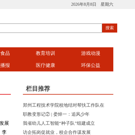
2026年8月8日 星期六
饮食品
教育培训
游戏动漫
娱播报
医疗健康
环保公益
栏目推荐
郑州工程技术学院校地结对帮扶工作队在
职教变形记② | 娄焯一：追风少年
发展
我省幼儿人工智能“种子队”组建成立
、李
访企拓岗促就业，校企合作谋发展