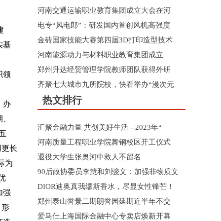
河南交通运输职业教育集团成立大会在河
电专“风电郎”：研发国内首创风机高强度
建
金砖国家技能大赛第四届3D打印造型技术
实基
河南能源动力与材料职业教育集团成立
郑州升达经贸管理学院教师团队获得外研
织领
齐聚七大城市九所院校，快看举办“漫次元
热文排行
，办
期、
汇聚金融力量 共创美好生活 --2023年“
五
河南质量工程职业学院舞钢校区开工仪式
用更长
退役大学生张奥河中救人不留名
际为
90后政协委员李慧和刘骏文：加强非物质文
优
DIOR迪奥真我缪斯香水，尽显女性锋芒！
加强
郑州泰山誉景二期朗誉园延期近半年不交
，形
爱马仕上海国际金融中心专卖店焕新开幕