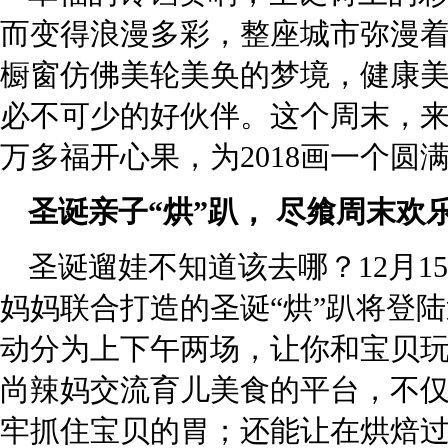
而变得浪漫多彩，整座城市弥漫
橱窗仿佛美轮美奂的梦境，健康
必不可少的好伙伴。这个周末，
万多福开心果，为2018画一个圆
圣诞亲子“烘”趴， 尽飨周末欢
圣诞遛娃不知道该去哪？12月1
妈妈联合打造的圣诞“烘”趴将登
动分为上下午两场，让你和宝贝
尚辣妈交流育儿美食的平台，不
牢抓住宝贝的胃；还能让在烘焙